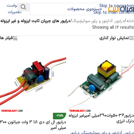
درخواست
Skip to navigation
تعمیرات
Skip to main content
خانه
/
درایور، آداپتور و پاور سوئیچینگ
/
درایور های جریان ثابت ایزوله و غیر ایزوله
Showing all 12 results
نمایش نوار کناری
فیلتر ها
درایور36-50وات290میلی آمپرغیر ایزوله
-35%
دارک انرژی
درایور ال ای دی 1تا 3 وات جیاتون 300
میلی آمپر
درایور، آداپتور و پاور سوئیچینگ
,
درایور