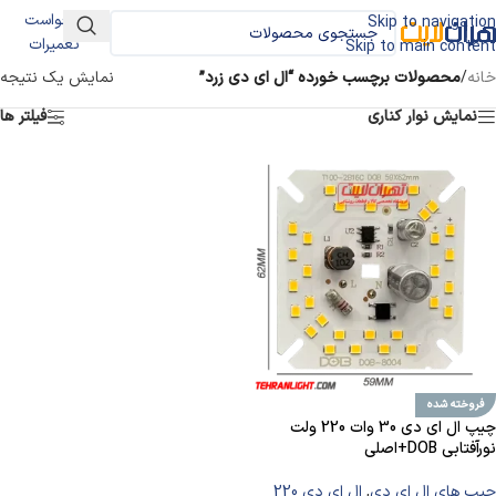
درخواست
Skip to navigation
تعمیرات
Skip to main content
خانه
/
محصولات برچسب خورده “ال ای دی زرد”
نمایش یک نتیجه
نمایش نوار کناری
فیلتر ها
فروخته شده
چیپ ال ای دی 30 وات 220 ولت
نورآفتابی DOB+اصلی
چیپ های ال ای دی
,
ال ای دی 220