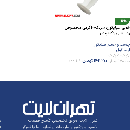
-16%
خمیر سیلیکون سرنگ40گرمی مخصوص
روشنایی وکامپیوتر
چسب و خمیر سیلیکون
اولتراکول
142.200
تومان
1 عدد
170.000
تومان
افزودن به سبد خرید
تهران لایت؛ مرجع تخصصی تأمین قطعات
لامپ، پروژکتور و ملزومات روشنایی. ما با تمرکز