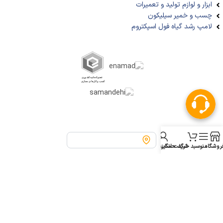
ابزار و لوازم تولید و تعمیرات
چسب و خمیر سیلیکون
لامپ رشد گیاه فول اسپکتروم
مسیریابی فروشگاه تهران لایت
روشگاه
منو
سبد خرید
شگفت انگیز
حساب من
09191996423
پشتیبانی: