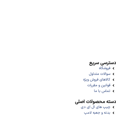
تهران لایت؛ مرجع تخصصی تأمین قطعات لامپ، پروژکتور و ملزومات روشنایی.
ما با تمرکز بر تامین قطعات با کیفیت اورجینال در تنوع بالا و بسته‌بندی ایمن،
سریع‌ترین تجربه خرید عمده را برای تولیدکننده ها، تعمیرکاران، پروژه‌ها و
فروشگاه‌های سراسر کشور فراهم نموده ایم.
دسترسی سریع
فروشگاه
سوالات متداول
کالاهای فروش ویژه
قوانین و مقررات
تماس با ما
دسته محصولات اصلی
چیپ های ال ای دی
بدنه و جعبه لامپ