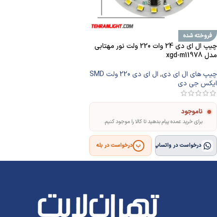
فروخته شده
چیپ ال ای دی 24 وات 220 ولت نور مهتابی
مدل xgd-m11978
چیپ های ال ای دی
,
ال ای دی 220 ولت SMD
ایکس جی دی
ناموجود
برای خرید عمده پیام بدهید تا کالا را موجود کنیم.
درخواست در واتساپ
درخواست در بله
ب