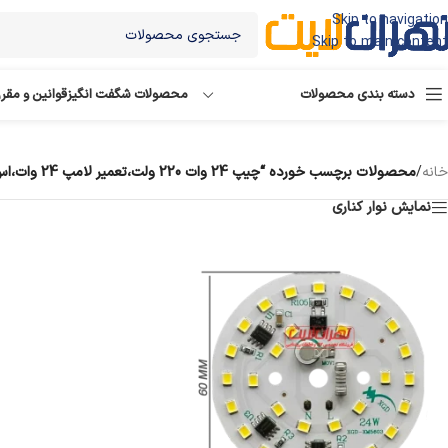
Skip to navigation
Skip to main content
دسته بندی محصولات
محصولات شگفت انگیز
قوانین و مقر
خانه
/
محصولات برچسب خورده “چیپ 24 وات 220 ولت،تعمیر لامپ 24 وات،اس ام دی 24 وات،چیپ 220 ولت لامپی”
نمایش نوار کناری